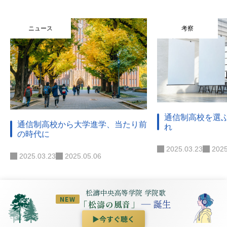
ニュース
考察
通信制高校を選
通信制高校から大学進学、当たり前
れ
の時代に
2025.03.23
2025
2025.03.23
2025.05.06
松濤中央高等学院 学院歌
NEW
― 誕生
「松濤の風音」
▶
今すぐ聴く