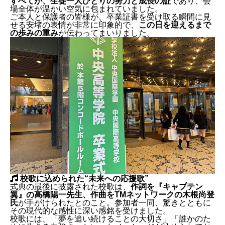
すべてが、生徒一人ひとりの努力と成長の証
であり、会
場全体が温かい空気に包まれていました。
ご本人と保護者の皆様が、卒業証書を受け取る瞬間に見
せる安堵の表情が非常に印象的で、
この日を迎えるまで
の歩みの重み
が伝わってまいりました。
中央国際高等学校 卒業式に出席いたしました
卒業生823名、心のこもった式典
校歌に込められた“未来への応援歌”
校歌に込められた“未来への応援歌”
式典の最後に披露された校歌は、
作詞を『キャプテン
翼』の高橋陽一先生、作曲をTMネットワークの木根尚登
氏
が手がけられたとのこと。参加者一同、驚きとともに
その現代的な感性に深い感銘を受けました。
校歌には、「夢を追い続けることの大切さ」「誰かのた