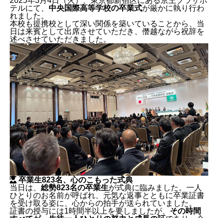
2025年3月4日（火）、東京都新宿区にある京王プラザホ
テルにて、
中央国際高等学校の卒業式
が厳かに執り行わ
れました。
本校も提携校として深い関係を築いていることから、当
日は来賓として出席させていただき、僭越ながら祝辞を
述べさせていただきました。
卒業生823名、心のこもった式典
当日は、
総勢823名の卒業生
が式典に臨みました。一人
ひとりのお名前が呼ばれ、元気な返事とともに卒業証書
を受け取る姿に、心からの拍手が送られていました。
証書の授与には1時間半以上を要しましたが、
その時間