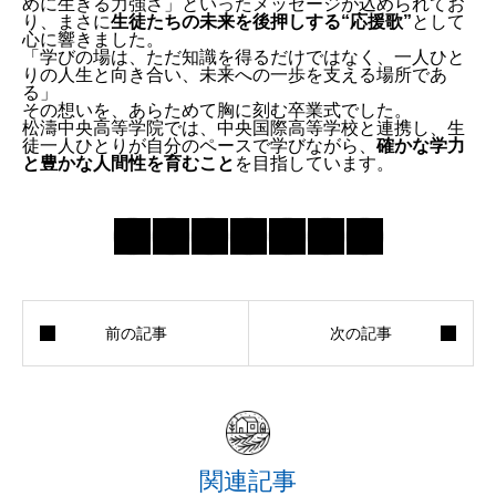
めに生きる力強さ」といったメッセージが込められてお
り、まさに
生徒たちの未来を後押しする“応援歌”
として
心に響きました。
「学びの場は、ただ知識を得るだけではなく、一人ひと
りの人生と向き合い、未来への一歩を支える場所であ
る」
その想いを、あらためて胸に刻む卒業式でした。
松濤中央高等学院では、中央国際高等学校と連携し、生
徒一人ひとりが自分のペースで学びながら、
確かな学力
と豊かな人間性を育むこと
を目指しています。
関連記事