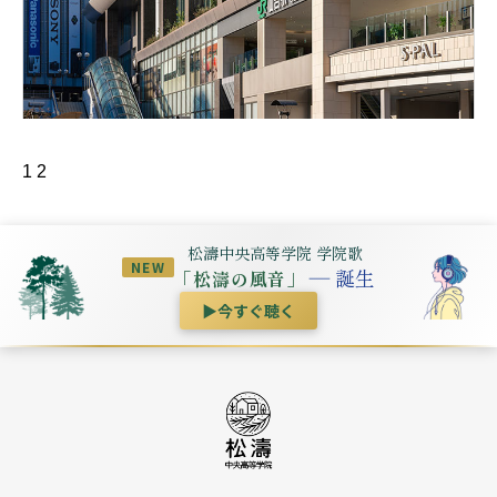
1
2
松濤中央高等学院 学院歌
NEW
― 誕生
「松濤の風音」
▶
今すぐ聴く